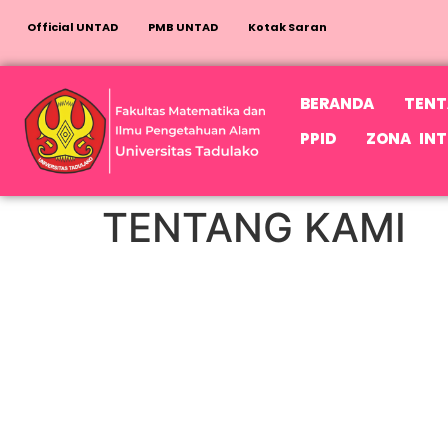
Official UNTAD
PMB UNTAD
Kotak Saran
BERANDA
TENT
PPID
ZONA INT
TENTANG KAMI