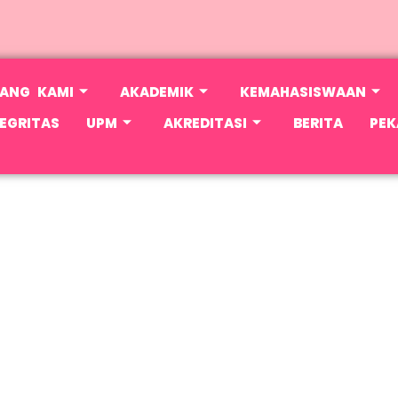
ANG KAMI
AKADEMIK
KEMAHASISWAAN
EGRITAS
UPM
AKREDITASI
BERITA
PEK