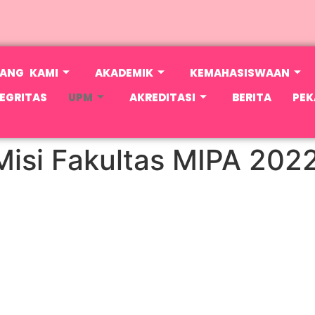
ANG KAMI
AKADEMIK
KEMAHASISWAAN
EGRITAS
UPM
AKREDITASI
BERITA
PEK
 Misi Fakultas MIPA 202