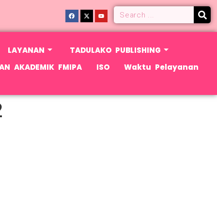
LAYANAN
TADULAKO PUBLISHING
AN AKADEMIK FMIPA
ISO
Waktu Pelayanan
2