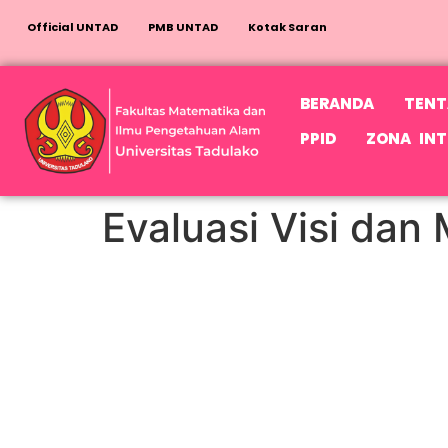
Official UNTAD
PMB UNTAD
Kotak Saran
BERANDA
TENT
PPID
ZONA INT
Evaluasi Visi dan