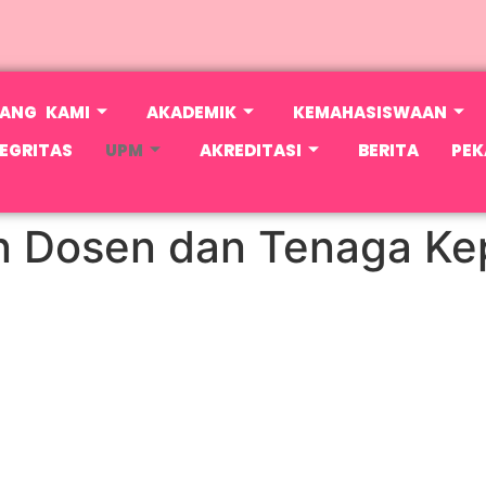
ANG KAMI
AKADEMIK
KEMAHASISWAAN
EGRITAS
UPM
AKREDITASI
BERITA
PEK
n Dosen dan Tenaga Ke