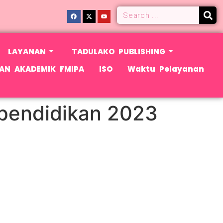
LAYANAN
TADULAKO PUBLISHING
AN AKADEMIK FMIPA
ISO
Waktu Pelayanan
pendidikan 2023