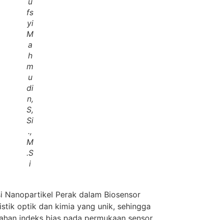
u
fs
yi
M
a
h
m
u
di
n,
S,
Si
.,
M
.S
i
si Nanopartikel Perak dalam Biosensor
stik optik dan kimia yang unik, sehingga
bahan indeks bias pada permukaan sensor