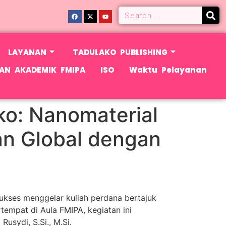
LAYANAN
TADULAKO PUBLISHING
AN AKADEMIK FMIPA
ISO
Waktu Pelayanan
ko: Nanomaterial
n Global dengan
sukses menggelar kuliah perdana bertajuk
empat di Aula FMIPA, kegiatan ini
usydi, S.Si., M.Si.