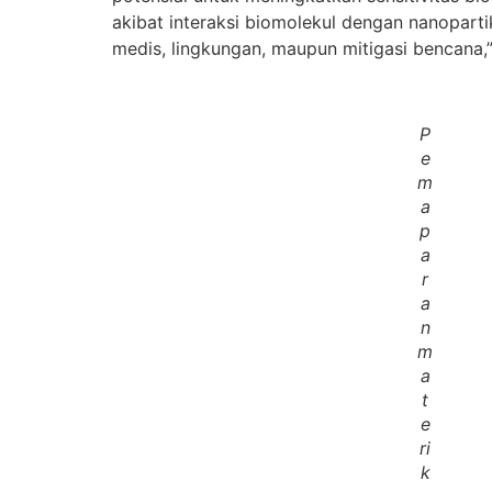
akibat interaksi biomolekul dengan nanopart
medis, lingkungan, maupun mitigasi bencana,
P
e
m
a
p
a
r
a
n
m
a
t
e
ri
k