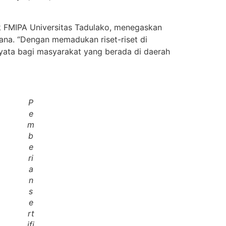
ik FMIPA Universitas Tadulako, menegaskan
cana. “Dengan memadukan riset-riset di
 nyata bagi masyarakat yang berada di daerah
P
e
m
b
e
ri
a
n
s
e
rt
ifi