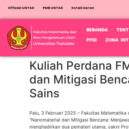
Official UNTAD
PMB UNTAD
Kotak Saran
BERANDA
TENT
PPID
ZONA INT
Kuliah Perdana FM
dan Mitigasi Ben
Sains
Palu, 3 Februari 2025 – Fakultas Matematika
“Nanomaterial dan Mitigasi Bencana: Menjawa
menghadirkan dua pemateri utama, yakni Prof. 