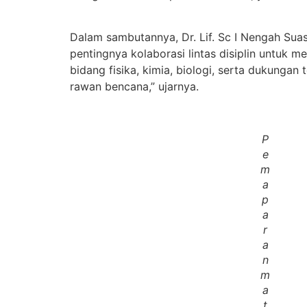
Dalam sambutannya, Dr. Lif. Sc I Nengah Sua
pentingnya kolaborasi lintas disiplin untuk 
bidang fisika, kimia, biologi, serta dukunga
rawan bencana,” ujarnya.
P
e
m
a
p
a
r
a
n
m
a
t