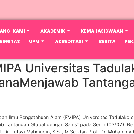
ANG KAMI
AKADEMIK
KEMAHASISWAAN
EGRITAS
UPM
AKREDITASI
BERITA
PEK
IPA Universitas Tadula
canaMenjawab Tantanga
 dan Ilmu Pengetahuan Alam (FMIPA) Universitas Tadulako 
b Tantangan Global dengan Sains” pada Senin (03/02). Bert
Dr. Lufsyi Mahmudin, S.Si., M.Sc. dan Prof. Dr. Muhammad R