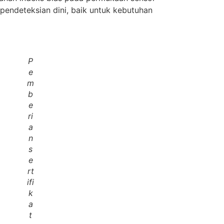
pendeteksian dini, baik untuk kebutuhan
P
e
m
b
e
ri
a
n
s
e
rt
ifi
k
a
t