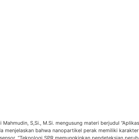
i Mahmudin, S,Si., M.Si. mengusung materi berjudul “Aplika
a menjelaskan bahwa nanopartikel perak memiliki karakteri
biosensor. “Teknologi SPR memungkinkan pendeteksian peru